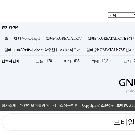
인기검색어
☎
텔래@bitcoinsyri
텔레@KOREATALK77
텔레@KOREATALK77♞
텔레:bpmc55●◆다이어트약추천위고비대리구매
텔레@KOREATALK77$`
470
635
10,314
접속자집계
오늘
어제
최대
전체
회사소개
개인정보취급방침
서비스이용약관
Copyright ©
소유하신 도메인.
All 
모바일