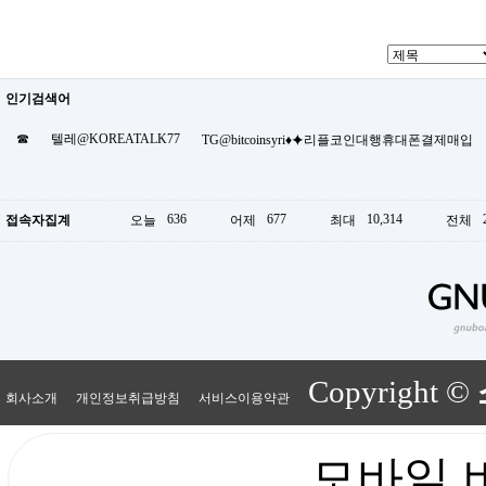
인기검색어
☎
텔레@KOREATALK77
TG@bitcoinsyri♦⯌리플코인대행휴대폰결제매입
636
677
10,314
접속자집계
오늘
어제
최대
전체
Copyright ©
회사소개
개인정보취급방침
서비스이용약관
모바일 