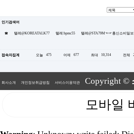
인기검색어
☎
텔레@KOREATALK77
텔레:bpmc55
텔레@STA79M☜☞흥신소비밀
475
677
10,314
접속자집계
오늘
어제
최대
전체
Copyright ©
회사소개
개인정보취급방침
서비스이용약관
모바일 