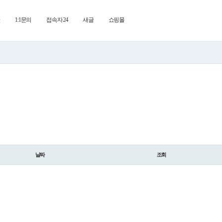
Q
1:1문의
접속자 24
새글
쇼핑몰
날짜
조회