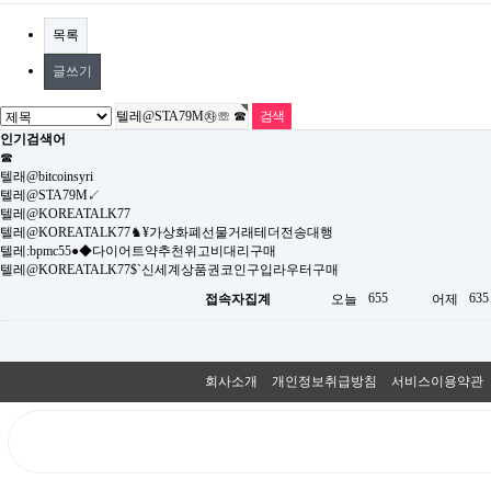
목록
글쓰기
인기검색어
☎
텔래@bitcoinsyri
텔레@STA79M↙
텔레@KOREATALK77
텔레@KOREATALK77♞¥가상화폐선물거래테더전송대행
텔레:bpmc55●◆다이어트약추천위고비대리구매
텔레@KOREATALK77$`신세계상품권코인구입라우터구매
655
635
접속자집계
오늘
어제
회사소개
개인정보취급방침
서비스이용약관